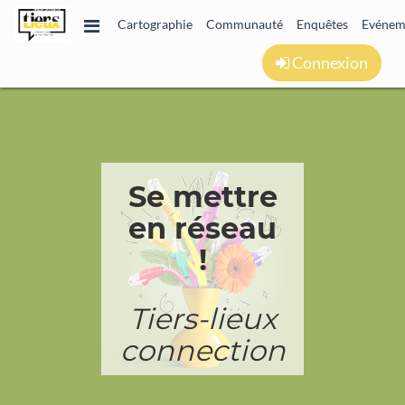
Cartographie
Communauté
Enquêtes
Evénem
Connexion
Se mettre
en réseau
!
Tiers-lieux
connection