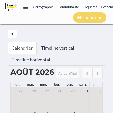
Cartographie
Communauté
Enquêtes
Evénem
Connexion
Calendrier
Timeline vertical
Timeline horizontal
AOÛT 2026
Aujourd'hui
lun.
mar.
mer.
jeu.
ven.
sam.
dim.
27
28
29
30
31
1
2
3
4
5
6
7
8
9